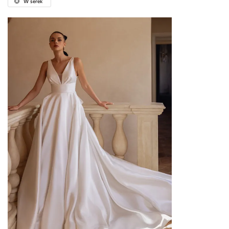
W serek
Pokazuje
1
produkty
MARKA
FASON
ROZMIAR
DEKOLT