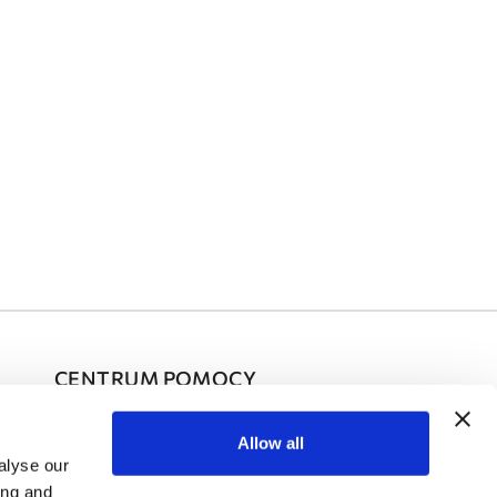
CENTRUM POMOCY
Często Zadawane Pytania
Allow all
alyse our
Kontakty
ing and