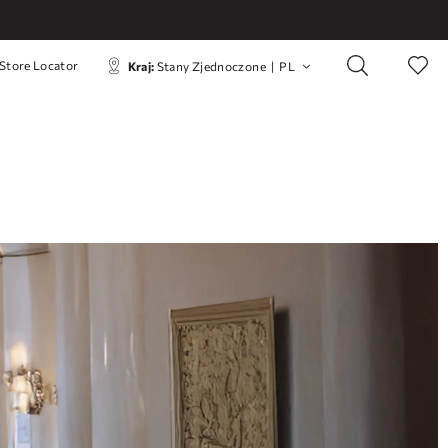
Store Locator
Kraj:
Stany Zjednoczone
|
PL