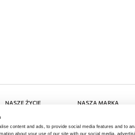
NASZE ŻYCIE
NASZA MARKA
Press Room
O DOMINISS
s
ise content and ads, to provide social media features and to an
Harmonogram Wydarzeń
Partnerstwo
rmation about your use of our site with our social media, advertis