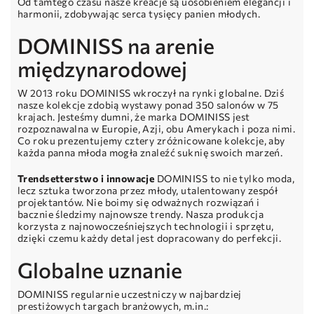
Od tamtego czasu nasze kreacje są uosobieniem elegancji i
harmonii, zdobywając serca tysięcy panien młodych.
DOMINISS na arenie
międzynarodowej
W 2013 roku DOMINISS wkroczył na rynki globalne. Dziś
nasze kolekcje zdobią wystawy ponad 350 salonów w 75
krajach. Jesteśmy dumni, że marka DOMINISS jest
rozpoznawalna w Europie, Azji, obu Amerykach i poza nimi.
Co roku prezentujemy cztery zróżnicowane kolekcje, aby
każda panna młoda mogła znaleźć suknię swoich marzeń.
Trendsetterstwo i innowacje
DOMINISS to nie tylko moda,
lecz sztuka tworzona przez młody, utalentowany zespół
projektantów. Nie boimy się odważnych rozwiązań i
bacznie śledzimy najnowsze trendy. Nasza produkcja
korzysta z najnowocześniejszych technologii i sprzętu,
dzięki czemu każdy detal jest dopracowany do perfekcji.
Globalne uznanie
DOMINISS regularnie uczestniczy w najbardziej
prestiżowych targach branżowych, m.in.: