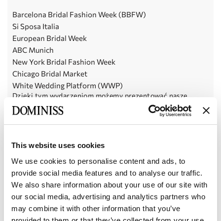
Barcelona Bridal Fashion Week (BBFW)
Si Sposa Italia
European Bridal Week
ABC Munich
New York Bridal Fashion Week
Chicago Bridal Market
White Wedding Platform (WWP)
Dzięki tym wydarzeniom możemy prezentować nasze
kolekcje światu, czerpać inspiracje i wyznaczać nowe
granice w modzie ślubnej.
Dlaczego panny młode
This website uses cookies
wybierają DOMINISS?
We use cookies to personalise content and ads, to
Każda suknia DOMINISS to prawdziwe dzieło sztuki.
provide social media features and to analyse our traffic.
Projektujemy kreacje, które sprawiają, że dzień ślubu staje
We also share information about your use of our site with
się niezapomniany, a panna młoda — olśniewająca. Idealne
dopasowanie, najlepsze materiały i dbałość o najmniejszy
our social media, advertising and analytics partners who
szczegół wyróżniają nas na tle konkurencji.
may combine it with other information that you’ve
W sukni DOMINISS każda panna młoda czuje się jak
provided to them or that they’ve collected from your use