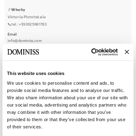
🚩
Włochy
Viktoriia Plotnitskaiia
📞tel.:
+393925961783
Email
info@dominiss.com
W sprawach współpracy, reklamy i ofert handlowych
prosimy o kontakt.
OKREŚL CEL SWOJEGO ZAPYTANIA:
This website uses cookies
Chcę wybrać strój dla siebie
We use cookies to personalise content and ads, to
Chciałbym(-abym) omówić warunki współpracy
provide social media features and to analyse our traffic.
We also share information about your use of our site with
Wskaż kraj, z którego pochodzisz
our social media, advertising and analytics partners who
may combine it with other information that you’ve
provided to them or that they’ve collected from your use
of their services.
+1