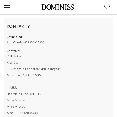
KONTAKTY
Czynne od:
Pon-Niedz - 09:00-21:00
Centrala:
🚩
Polska
Kraków
ul. Generała Leopolda Okulickiego 61
📞 tel:
+48 732 083 505
🚩
USA
Deerfield Illinois 60015
Mike Mishov
Mike Mishov
📞tel.:
+12242844744