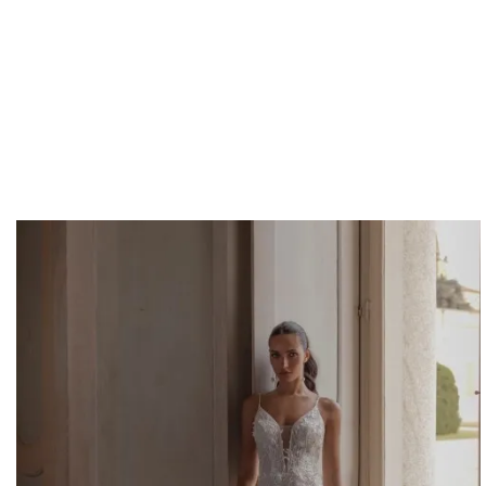
Dom
Linie LITE
ULRICA