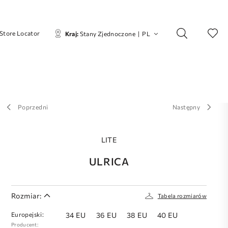
Store Locator
Kraj:
Stany Zjednoczone
|
PL
Poprzedni
Następny
LITE
ULRICA
Rozmiar:
Tabela rozmiarów
Europejski:
34 EU
36 EU
38 EU
40 EU
Producent: