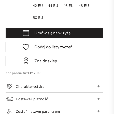
42 EU
44 EU
46 EU
48 EU
50 EU
Umów się na wizytę
Dodaj do listy życzeń
Znajdź sklep
Kod produktu:
10112825
Charakterystyka
Dostawa i płatność
Zostań naszym partnerem