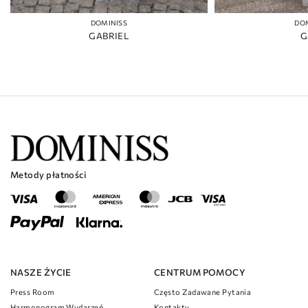
DOMINISS
DO
GABRIEL
G
Metody płatności
NASZE ŻYCIE
CENTRUM POMOCY
Press Room
Często Zadawane Pytania
Harmonogram Wydarzeń
Kontakty