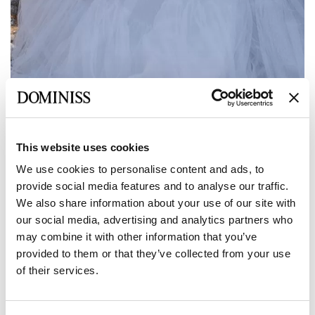
This website uses cookies
Poprzedni
Następny
We use cookies to personalise content and ads, to
DOMINISS
provide social media features and to analyse our traffic.
SKY
We also share information about your use of our site with
our social media, advertising and analytics partners who
may combine it with other information that you’ve
Rozmiar:
Tabela rozmiarów
provided to them or that they’ve collected from your use
of their services.
Europejski:
34 EU
36 EU
38 EU
40 EU
42 EU
Producent: