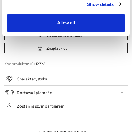
44 EU
46 EU
48 EU
50 EU
Show details
Umów się na wizytę
Allow all
Dodaj do listy życzeń
Znajdź sklep
Kod produktu:
10112728
Charakterystyka
Dostawa i płatność
Zostań naszym partnerem