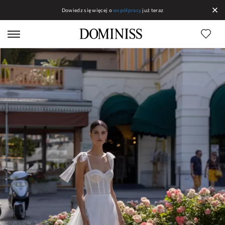
Dowiedz się więcej o
współpracy
już teraz
Linias DOMINISS