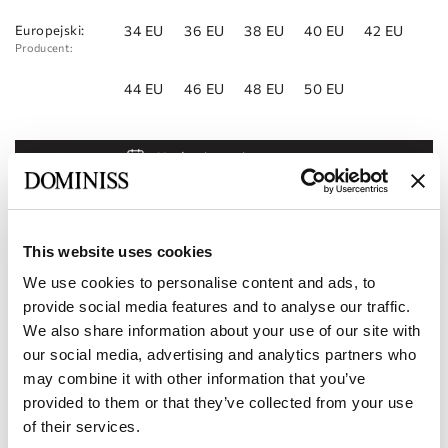
Europejski:
34 EU
36 EU
38 EU
40 EU
42 EU
Producent:
44 EU
46 EU
48 EU
50 EU
Umów się na wizytę
Dodaj do listy życzeń
Znajdź sklep
This website uses cookies
We use cookies to personalise content and ads, to
Kod produktu:
10111798
provide social media features and to analyse our traffic.
We also share information about your use of our site with
Charakterystyka
our social media, advertising and analytics partners who
may combine it with other information that you’ve
Dostawa i płatność
provided to them or that they’ve collected from your use
of their services.
Zostań naszym partnerem