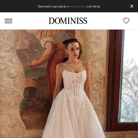
Dowiedz się więcej o
współpracy
już teraz
Linias DOMINISS