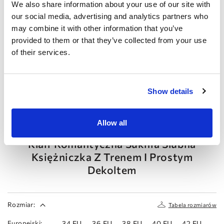
We also share information about your use of our site with
our social media, advertising and analytics partners who
may combine it with other information that you’ve
provided to them or that they’ve collected from your use
of their services.
Show details
Poprzedni
Następny
Allow all
DOMINISS
Klair Romantyczna Suknia Ślubna
Księżniczka Z Trenem I Prostym
Dekoltem
Rozmiar:
Tabela rozmiarów
Europejski:
34 EU
36 EU
38 EU
40 EU
42 EU