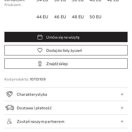
Producent:
44 EU
46 EU
48 EU
50 EU
Umów się na wizytę
Dodaj do listy życzeń
Znajdź sklep
Kod produktu:
10113109
Charakterystyka
Dostawa i płatność
Zostań naszym partnerem