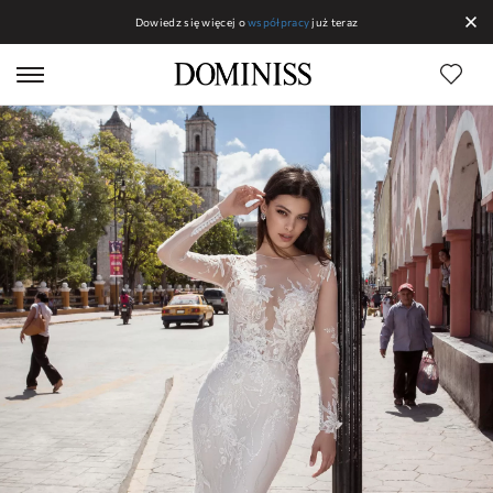
Dowiedz się więcej o
współpracy
już teraz
Linias DOMINISS