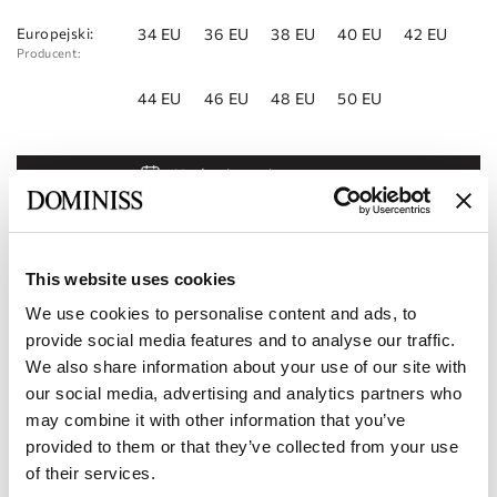
Europejski:
34 EU
36 EU
38 EU
40 EU
42 EU
Producent:
44 EU
46 EU
48 EU
50 EU
Umów się na wizytę
Dodaj do listy życzeń
Znajdź sklep
This website uses cookies
We use cookies to personalise content and ads, to
Kod produktu:
10111687
provide social media features and to analyse our traffic.
We also share information about your use of our site with
Charakterystyka
our social media, advertising and analytics partners who
may combine it with other information that you’ve
Dostawa i płatność
provided to them or that they’ve collected from your use
of their services.
Zostań naszym partnerem