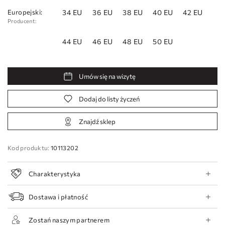
Europejski:
34 EU
36 EU
38 EU
40 EU
42 EU
Producent:
44 EU
46 EU
48 EU
50 EU
Umów się na wizytę
Dodaj do listy życzeń
Znajdź sklep
Kod produktu:
10113202
Charakterystyka
Dostawa i płatność
Zostań naszym partnerem