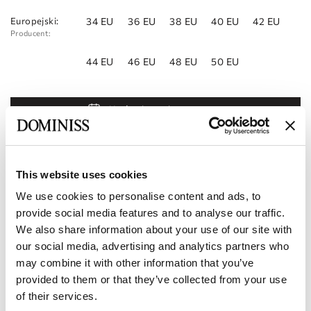
Europejski:
34 EU
36 EU
38 EU
40 EU
42 EU
Producent:
44 EU
46 EU
48 EU
50 EU
Umów się na wizytę
Dodaj do listy życzeń
Znajdź sklep
This website uses cookies
We use cookies to personalise content and ads, to
Kod produktu:
101123257
provide social media features and to analyse our traffic.
We also share information about your use of our site with
Charakterystyka
our social media, advertising and analytics partners who
may combine it with other information that you’ve
Dostawa i płatność
provided to them or that they’ve collected from your use
of their services.
Zostań naszym partnerem