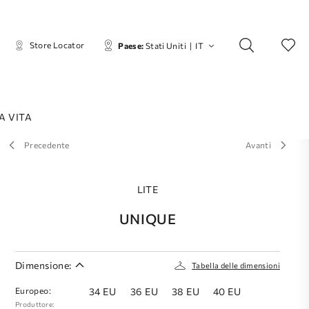
Store Locator
Paese:
Stati Uniti
|
IT
A VITA
Precedente
Avanti
LITE
UNIQUE
Dimensione:
Tabella delle dimensioni
Europeo:
34 EU
36 EU
38 EU
40 EU
Produttore: