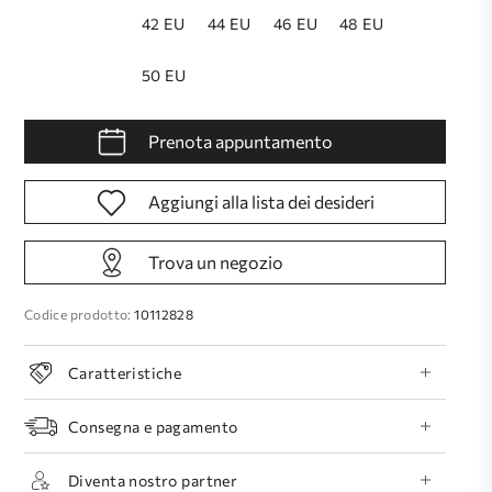
42 EU
44 EU
46 EU
48 EU
50 EU
Prenota appuntamento
Aggiungi alla lista dei desideri
Trova un negozio
Codice prodotto:
10112828
Caratteristiche
Consegna e pagamento
Diventa nostro partner