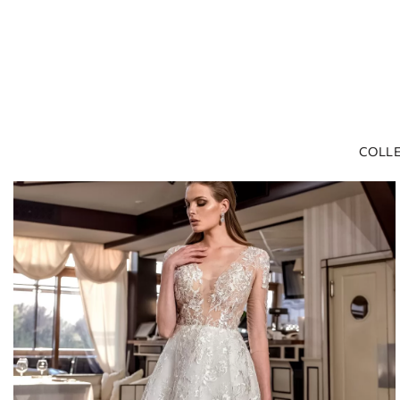
СOLLE
Casa
Lineas LITE
Abito da sposa a trapezio in pizzo con scollo a V e manic