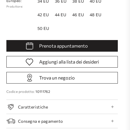
Europeo:
34 EU
36 EU
38 EU
40 EU
Produttore:
42 EU
44 EU
46 EU
48 EU
50 EU
Prenota appuntamento
Aggiungi alla lista dei desideri
Trova un negozio
Codice prodotto:
10111762
Caratteristiche
Consegna e pagamento