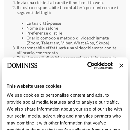
Invia una richiesta tramite il nostro sito web.
Il nostro responsabile ti contatterà per confermare i
seguenti dettagli:
La tua città/paese
Nome del salone
Preferenze di stile
Orario comodo e metodo di videochiamata
(Zoom, Telegram, Viber, WhatsApp, Skype).
Il responsabile effettuerà una videochiamata con te
all'orario concordato.
Tutti i modelli di abiti e accessori, scelti in base alle
tue preferenze e richieste, saranno preparati per
l'incontro.
Il responsabile mostrerà ogni modello, ne spiegherà i
vantaggi, selezionerà gli accessori, mostrerà i dettagli
e risponderà a tutte le tue domande.
This website uses cookies
Per chi è questo servizio?
Se non puoi selezionare la
We use cookies to personalise content and ads, to
collezione di persona, ad esempio non puoi visitare il nostro
provide social media features and to analyse our traffic.
showroom o incontrarci in una fiera, offriamo la
presentazione online. I nostri responsabili presenteranno la
We also share information about your use of our site with
collezione in modo così professionale che ti sembrerà di
our social media, advertising and analytics partners who
aver toccato personalmente ogni abito. Riceverai una
panoramica completa dei nostri prodotti senza dover
may combine it with other information that you’ve
lasciare il tuo ufficio o negozio.
provided to them or that they’ve collected from your use