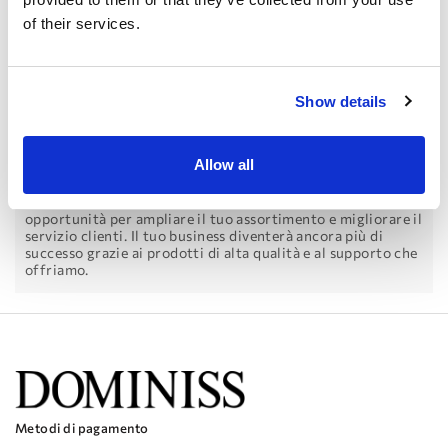
of their services.
Un servizio esclusivo per il tuo team di venditori.
Offriamo anche un servizio unico di presentazione della
collezione per il tuo team di venditori. Ciò consentirà a
ogni membro del tuo staff, che rappresenta il nostro
marchio alle spose, di conoscere tutti i dettagli e le
Show details
caratteristiche di ogni abito DOMINISS. In questo modo, il
tuo team sarà pronto a presentare ai clienti look perfetti,
tenendo conto di tutte le caratteristiche e i vantaggi di
ogni modello.
Allow all
Siamo sicuri che la presentazione online aprirà nuove
opportunità per ampliare il tuo assortimento e migliorare il
servizio clienti. Il tuo business diventerà ancora più di
successo grazie ai prodotti di alta qualità e al supporto che
offriamo.
Metodi di pagamento