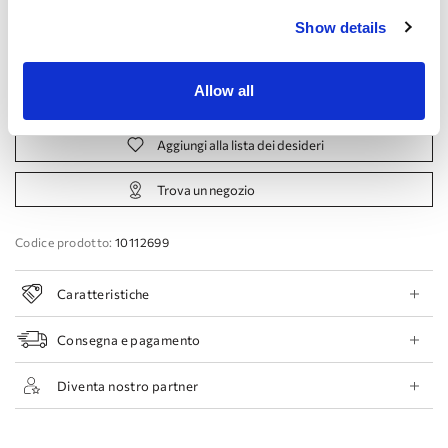
Show details
44 EU
46 EU
48 EU
50 EU
Allow all
Prenota appuntamento
Aggiungi alla lista dei desideri
Trova un negozio
Codice prodotto:
10112699
Caratteristiche
Consegna e pagamento
Diventa nostro partner