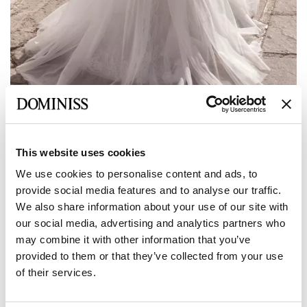
Precedente
Avanti
This website uses cookies
LITE
We use cookies to personalise content and ads, to
provide social media features and to analyse our traffic.
SIDY Abito da sposa a trapezio in tulle
We also share information about your use of our site with
con maniche arricciate
our social media, advertising and analytics partners who
may combine it with other information that you’ve
provided to them or that they’ve collected from your use
Dimensione:
Tabella delle dimensioni
of their services.
Europeo:
34 EU
36 EU
38 EU
40 EU
42 EU
Produttore: