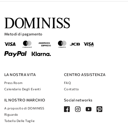
La silhouette a trapezio è universalmente lusinghiera e accentuerà le
tue curve nei punti giusti.
L'abito è realizzato con materiali di alta qualità che sono comodi e
resistenti.
Gli intricati dettagli in pizzo sono cuciti a mano e aggiungono un tocco
unico e personale all'abito.
Metodi di pagamento
La gonna fluida in tulle crea un effetto sognante e stravagante che ti
farà sentire come se stessi camminando nell'aria.
LA NOSTRA VITA
CENTRO ASSISTENZA
Press Room
FAQ
Calendario Degli Eventi
Contatto
IL NOSTRO MARCHIO
Social networks
A proposito di DOMINISS
Riguardo
Tabella Delle Taglie