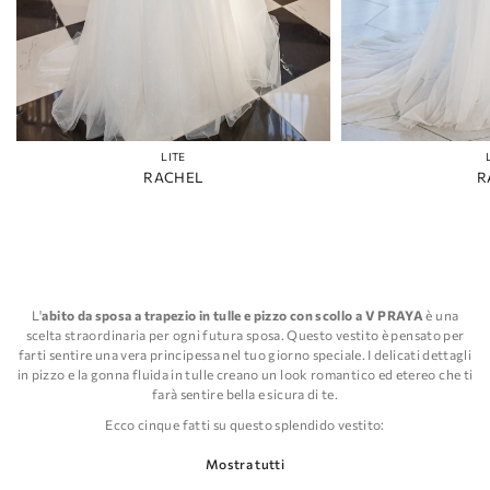
LITE
RACHEL
R
L'
abito da sposa a trapezio in tulle e pizzo con scollo a V PRAYA
è una
scelta straordinaria per ogni futura sposa. Questo vestito è pensato per
farti sentire una vera principessa nel tuo giorno speciale. I delicati dettagli
in pizzo e la gonna fluida in tulle creano un look romantico ed etereo che ti
farà sentire bella e sicura di te.
Ecco cinque fatti su questo splendido vestito:
Lo scollo a V aggiunge un tocco di eleganza e raffinatezza al design
Mostra tutti
complessivo.