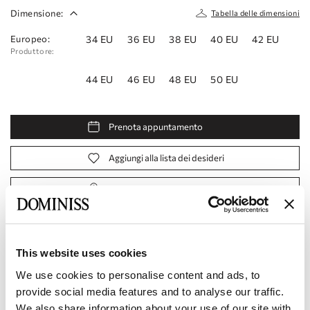
Dimensione:
Tabella delle dimensioni
Europeo:
34 EU
36 EU
38 EU
40 EU
42 EU
Produttore:
44 EU
46 EU
48 EU
50 EU
Prenota appuntamento
Aggiungi alla lista dei desideri
Trova un negozio
Codice prodotto:
10111820
This website uses cookies
Caratteristiche
We use cookies to personalise content and ads, to
provide social media features and to analyse our traffic.
Consegna e pagamento
We also share information about your use of our site with