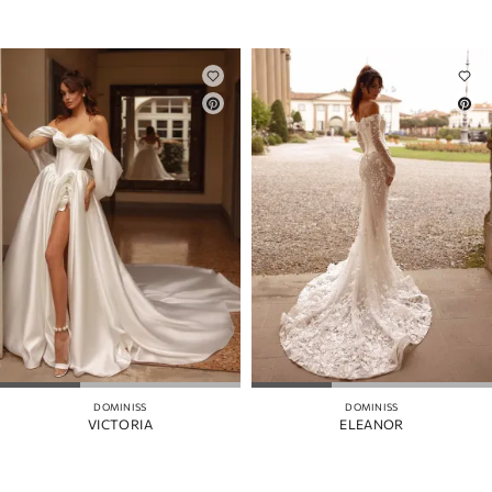
DOMINISS
DOMINISS
VICTORIA
ELEANOR