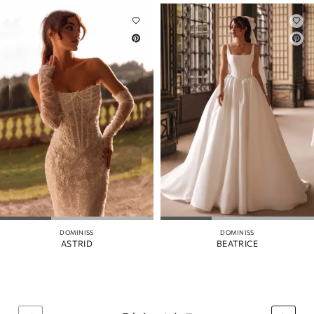
DOMINISS
DOMINISS
ASTRID
BEATRICE