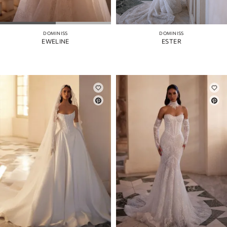
DOMINISS
DOMINISS
EWELINE
ESTER