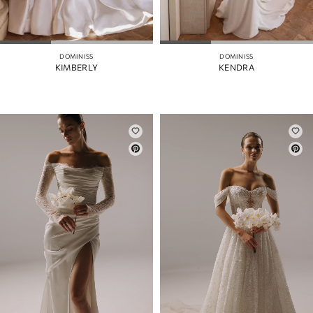
DOMINISS
DOMINISS
KIMBERLY
KENDRA