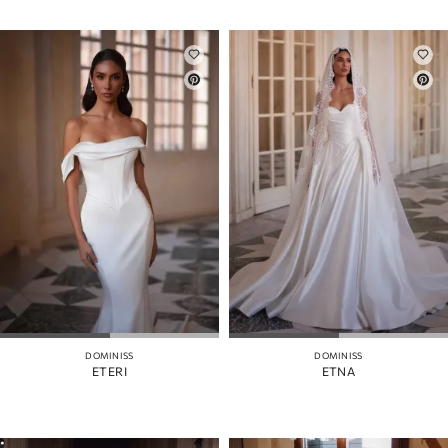
DOMINISS
DOMINISS
ETERI
ETNA