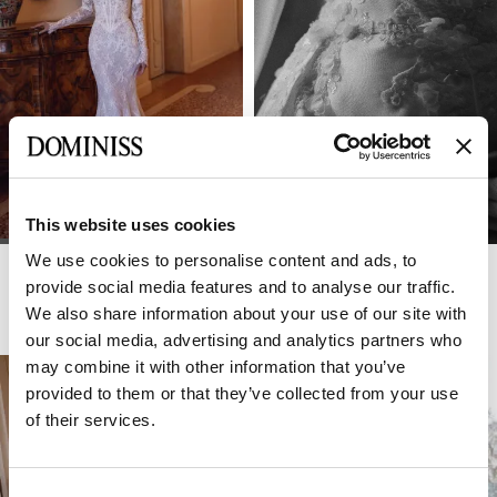
This website uses cookies
We use cookies to personalise content and ads, to
DOMINISS
DOMINISS
KHLOE
KALEA
provide social media features and to analyse our traffic.
We also share information about your use of our site with
our social media, advertising and analytics partners who
may combine it with other information that you’ve
provided to them or that they’ve collected from your use
of their services.