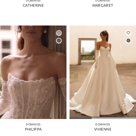
DOMINISS
DOMINISS
CATHERINE
MARGARET
DOMINISS
DOMINISS
PHILIPPA
VIVIENNE