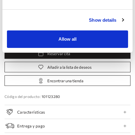
Tamaño:
Tabla de tallas
Europea:
34 EU
36 EU
38 EU
40 EU
42 EU
Show details
Fabricante:
44 EU
46 EU
48 EU
50 EU
Allow all
Reservar cita
Añadir a la lista de deseos
Encontrar una tienda
Código del producto:
101123280
Características
Entrega y pago