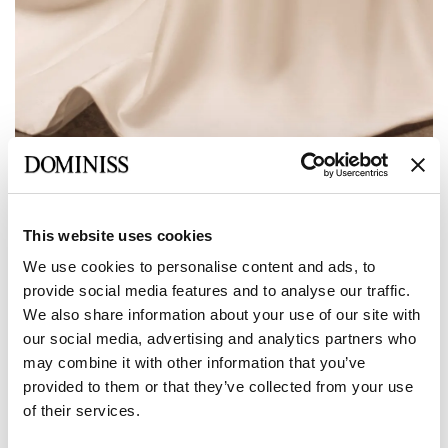
Anterior
Siguiente
This website uses cookies
DOMINISS
We use cookies to personalise content and ads, to
Vestido de Novia Vivienne Romántico de
provide social media features and to analyse our traffic.
Estilo Vestido de Baile con Escote en
We also share information about your use of our site with
Forma de Corazón
our social media, advertising and analytics partners who
may combine it with other information that you’ve
provided to them or that they’ve collected from your use
Tamaño:
of their services.
Tabla de tallas
Europea:
34 EU
36 EU
38 EU
40 EU
42 EU