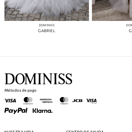
DOMINISS
DO
GABRIEL
G
Métodos de pago