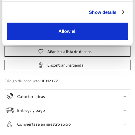
Fabricante:
Show details
44 EU
46 EU
48 EU
50 EU
Allow all
Reservar cita
Añadir a la lista de deseos
Encontrar una tienda
Código del producto:
101123279
Características
Entrega y pago
Conviértase en nuestro socio