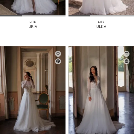
РУКАВА
СЪЕМНАЯ
ЮБКА
LITE
LITE
URIA
ULKA
ЦВЕТ
БРЕТЕЛИ
СПИНА
КОРСЕТ
РАЗРЕЗ
ПО
ЮБКЕ
ВЫРЕЗ