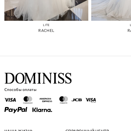
LITE
RACHEL
R
Способы оплаты