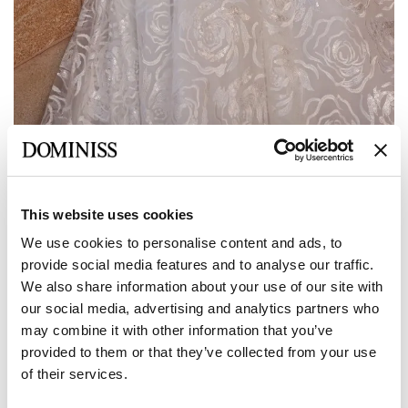
Предыдущее
Следующее
This website uses cookies
LITE
We use cookies to personalise content and ads, to
SAKURA Пышное Кружевное
provide social media features and to analyse our traffic.
Свадебное платье с V-образным
We also share information about your use of our site with
вырезом в A-силуэте
our social media, advertising and analytics partners who
may combine it with other information that you’ve
provided to them or that they’ve collected from your use
Размер:
of their services.
Таблица размеров
Европейский:
34 EU
36 EU
38 EU
40 EU
42 EU