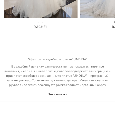
LITE
RACHEL
R
5 фактов о свадебном платье "UNDINA"
В свадебный день каждая невеста мечтает оказаться в центре
внимания, и если вы ищете платье, которое подчеркнет вашу грацию и
привлечет всеобщее восхищение, то платье "UNDINA" – прекрасный
вариант для вас. Сочетание кружевного декора, объемных съемных
рукавов и элегантного силуэта рыбка создают идеальный образ
невесты, который будет запоминаться надолго.
Показать все
1. Кружевное изящество. Платье "UNDINA" изготовлено из
прекрасного кружевного материала, который придает ему
изысканность и романтичность. Кружевные узоры создают
чувственную атмосферу и добавляют долю загадочности в образ