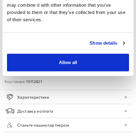
may combine it with other information that you’ve
Производителя:
provided to them or that they’ve collected from your use
44 EU
46 EU
48 EU
50 EU
of their services.
Записаться на прием
Show details
Добавить в список желаний
Allow all
Найти магазин
Код товара:
10112821
Характеристики
Доставка и оплата
Станьте нашим партнером