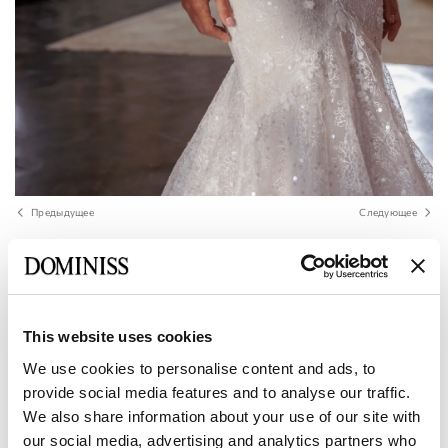
Предыдущее
Следующее
LITE
UNDINA Кружевное Свадебное Платье
с Объемными Съемными Рукавами
Вырез Бюстье Силуэт Рыбка
This website uses cookies
We use cookies to personalise content and ads, to
provide social media features and to analyse our traffic.
Размер:
Таблица размеров
We also share information about your use of our site with
our social media, advertising and analytics partners who
Европейский:
34 EU
36 EU
38 EU
40 EU
42 EU