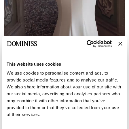
Precedente
Avanti
This website uses cookies
DOMINISS
We use cookies to personalise content and ads, to
provide social media features and to analyse our traffic.
WISHNESS Abito da sposa a sirena in
We also share information about your use of our site with
pizzo crêpe con scollo a V ricamato
our social media, advertising and analytics partners who
may combine it with other information that you’ve
provided to them or that they’ve collected from your use
Dimensione:
Tabella delle dimensioni
of their services.
Europeo:
34 EU
36 EU
38 EU
40 EU
42 EU
Produttore: