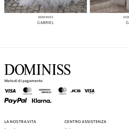
DOMINISS
DO
GABRIEL
G
Metodi di pagamento
LA NOSTRA VITA
CENTRO ASSISTENZA