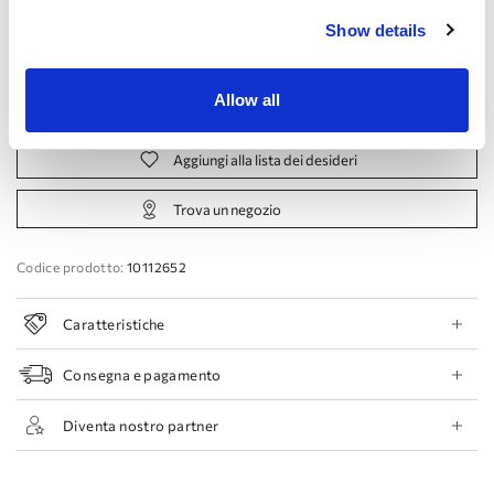
Show details
44 EU
46 EU
48 EU
50 EU
Allow all
Prenota appuntamento
Aggiungi alla lista dei desideri
Trova un negozio
Codice prodotto:
10112652
Caratteristiche
Consegna e pagamento
Diventa nostro partner