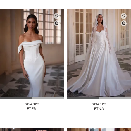
DOMINISS
DOMINISS
ETERI
ETNA