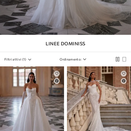
MANICHE
GONNA
STACCABILE
COLORE
LINEE DOMINISS
CINGHIE
INDIETRO
Filtri attivi (
1
)
Ordinamento:
CORSETTO
SPACCO
DELLA
GONNA
RITAGLIARE