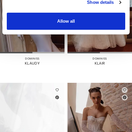
Show details
Allow all
DOMINISS
DOMINISS
KLAUDY
KLAIR