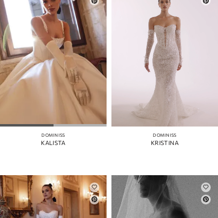
DOMINISS
DOMINISS
KALISTA
KRISTINA