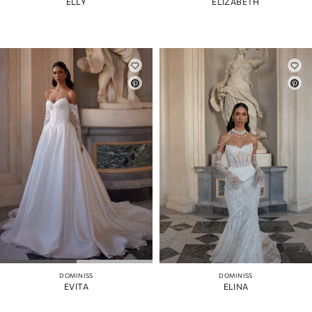
ELLY
ELIZABETH
DOMINISS
DOMINISS
EVITA
ELINA