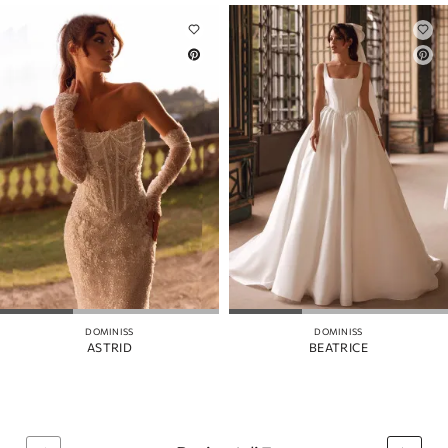
DOMINISS
DOMINISS
ASTRID
BEATRICE