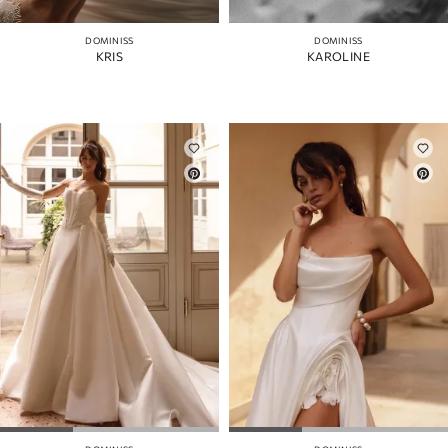
DOMINISS
DOMINISS
KRIS
KAROLINE