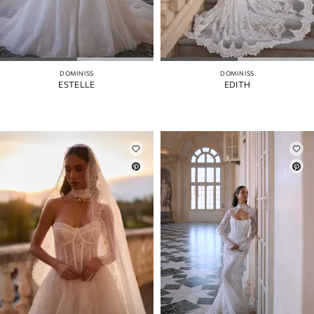
DOMINISS
DOMINISS
ESTELLE
EDITH