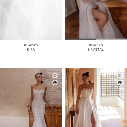
DOMINISS
DOMINISS
KIRA
KRYSTAL