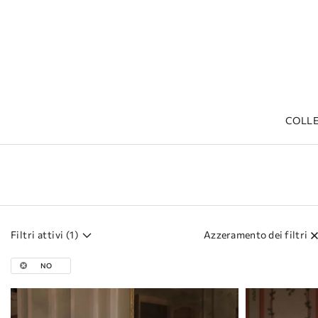
СOLLE
Casa
Lineas LITE
Filtri attivi (
1
)
Azzeramento dei filtri
NO
Visualizzazione
di 80 prodotti