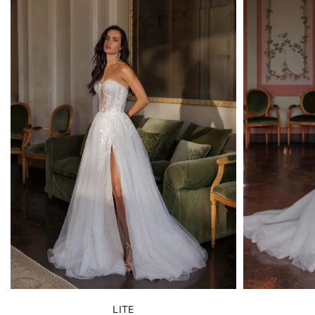
MARCA
SILHOUETTE
STILE
COLLEZIONI
MISURARE
LUNGHEZZA
MATERIALE
LITE