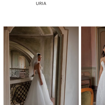
URIA
MANICHE
GONNA
STACCABILE
COLORE
CINGHIE
INDIETRO
CORSETTO
SPACCO
DELLA