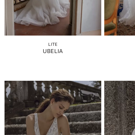
GONNA
RITAGLIARE
LITE
UBELIA