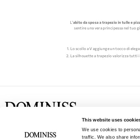
L'
abito da sposa a trapezio in tulle e pi
sentire una vera principessa nel tuo gi
Lo scollo a V aggiunge un tocco di elegan
La silhouette a trapezio valorizza tutti 
Le maniche corte forniscono copertura 
Gli intricati dettagli in pizzo sul corp
La fluida gonna in tulle crea un effetto
Nel complesso, l'abito da sposa a trapezio 
This website uses cookie
Social networks
We use cookies to personal
traffic. We also share info