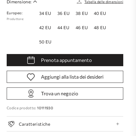
Dimensione:
Tabella delle dimensioni
Europeo:
34 EU
36 EU
38 EU
40 EU
Produttore:
42 EU
44 EU
46 EU
48 EU
50 EU
Prenota appuntamento
Aggiungi alla lista dei desideri
Trova un negozio
Codice prodotto:
10111930
Caratteristiche