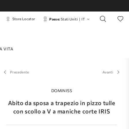
Store Locator
Paese:
Stati Uniti
|
IT
A VITA
Precedente
Avanti
DOMINISS
Abito da sposa a trapezio in pizzo tulle
con scollo a V a maniche corte IRIS