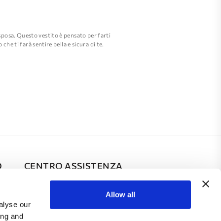
sposa. Questo vestito è pensato per farti
he ti farà sentire bella e sicura di te.
posa che desidera sentirsi bella, elegante e
O
CENTRO ASSISTENZA
FAQ
Allow all
alyse our
Contatto
ing and