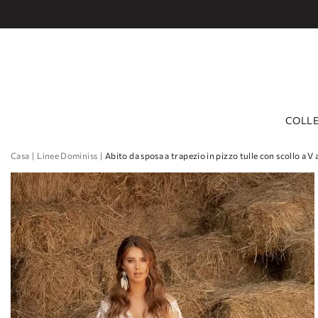
СOLLE
Casa
Linee Dominiss
Abito da sposa a trapezio in pizzo tulle con scollo a V