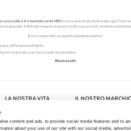
zzo con scollo a V e maniche corte IRIS
è una scelta straordinaria per ogni futura 
orno speciale. Il delicato tessuto in pizzo e tulle crea un look romantico ed etereo c
Ecco cinque fatti su questo splendido vestito:
za e raffinatezza all'abito.
i tipi di corporatura e crea un look senza tempo.
permettendoti comunque di mettere in mostra le braccia.
Mostra tutti
etto e sulle maniche aggiungono un tocco di femminilità e romanticismo.
 sognante ed etereo mentre percorri la navata.
in tulle e pizzo con scollo a V e maniche corte IRIS è la scelta perfetta per ogni s
senza tempo nel suo giorno speciale.
</ p>
LA NOSTRA VITA
IL NOSTRO MARCHI
Press Room
A proposito di DOMINISS
s
ise content and ads, to provide social media features and to an
Calendario Degli Eventi
Riguardo
rmation about your use of our site with our social media, advertis