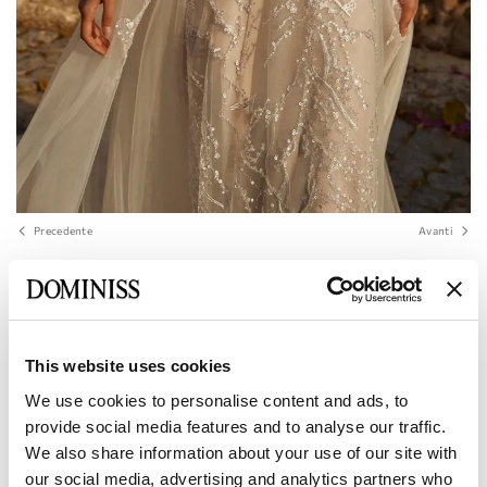
Precedente
Avanti
DOMINISS
GLORIA Abito da sposa a trapezio in
pizzo con maniche raglan ricamate e
scollo a V
This website uses cookies
We use cookies to personalise content and ads, to
provide social media features and to analyse our traffic.
Dimensione:
Tabella delle dimensioni
We also share information about your use of our site with
our social media, advertising and analytics partners who
Europeo:
34 EU
36 EU
38 EU
40 EU
42 EU