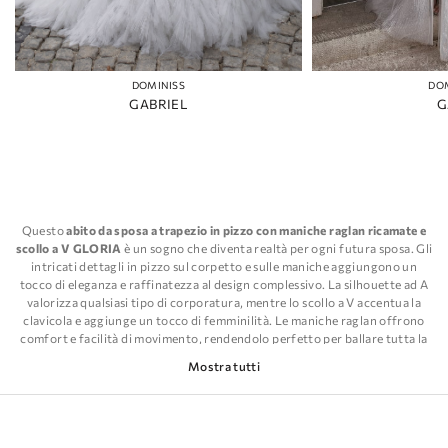
DOMINISS
DO
GABRIEL
G
Questo
abito da sposa a trapezio in pizzo con maniche raglan ricamate e
scollo a V GLORIA
è un sogno che diventa realtà per ogni futura sposa. Gli
intricati dettagli in pizzo sul corpetto e sulle maniche aggiungono un
tocco di eleganza e raffinatezza al design complessivo. La silhouette ad A
valorizza qualsiasi tipo di corporatura, mentre lo scollo a V accentua la
clavicola e aggiunge un tocco di femminilità. Le maniche raglan offrono
comfort e facilità di movimento, rendendolo perfetto per ballare tutta la
notte. L'abito è realizzato con materiali di alta qualità, garantendo che
Mostra tutti
durerà per gli anni a venire. Indossare questo abito farà sentire ogni sposa
una vera principessa nel suo giorno speciale.