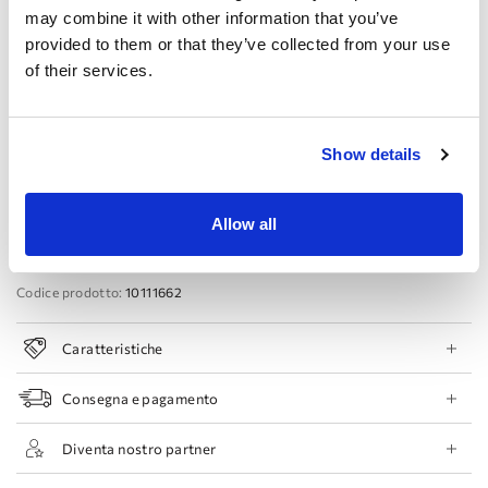
may combine it with other information that you’ve
Produttore:
provided to them or that they’ve collected from your use
44 EU
46 EU
48 EU
50 EU
of their services.
Prenota appuntamento
Show details
Aggiungi alla lista dei desideri
Allow all
Trova un negozio
Codice prodotto:
10111662
Caratteristiche
Consegna e pagamento
Diventa nostro partner