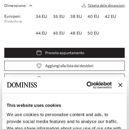
Dimensione:
Tabella delle dimensioni
Europeo:
34 EU
36 EU
38 EU
40 EU
42 EU
Produttore:
44 EU
46 EU
48 EU
50 EU
Prenota appuntamento
Aggiungi alla lista dei desideri
Trova un negozio
Codice prodotto:
10112364
This website uses cookies
Caratteristiche
We use cookies to personalise content and ads, to
provide social media features and to analyse our traffic.
Consegna e pagamento
We also share information about your use of our site with