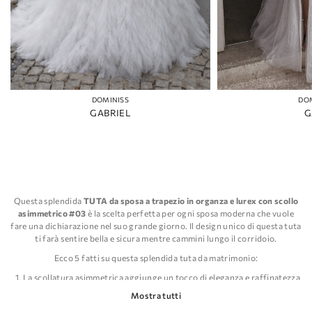
DOMINISS
DO
GABRIEL
G
Questa splendida
TUTA da sposa a trapezio in organza e lurex con scollo
asimmetrico #03
è la scelta perfetta per ogni sposa moderna che vuole
fare una dichiarazione nel suo grande giorno. Il design unico di questa tuta
ti farà sentire bella e sicura mentre cammini lungo il corridoio.
Ecco 5 fatti su questa splendida tuta da matrimonio:
La scollatura asimmetrica aggiunge un tocco di eleganza e raffinatezza
al design complessivo.
Mostra tutti
L'uso di tessuti in lurex e organza crea una trama bellissima e unica che