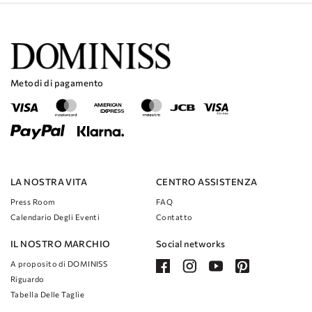
catturerà la luce e brillerà mentre ti muovi.
La silhouette a trapezio valorizza tutti i tipi di corporatura e ti farà
sentire a tuo agio e sicura di te per tutto il giorno.
Il design della tuta è perfetto per le spose che vogliono staccarsi dai
tradizionali abiti da sposa e provare qualcosa di nuovo e moderno.
La combinazione dei tessuti Lurex e Organza crea uno straordinario
Metodi di pagamento
contrasto che ti farà risaltare e ti farà sentire una vera regina nel tuo
giorno speciale.
LA NOSTRA VITA
CENTRO ASSISTENZA
Press Room
FAQ
Calendario Degli Eventi
Contatto
IL NOSTRO MARCHIO
Social networks
A proposito di DOMINISS
Riguardo
Tabella Delle Taglie