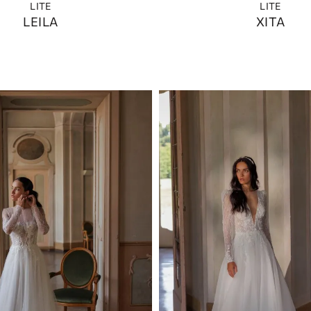
LITE
LITE
LEILA
XITA