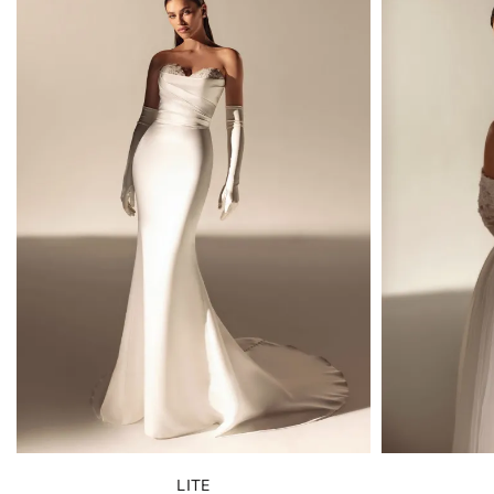
MARCA
SILUETA
ESTILO
COLECCIONES
TAMAÑO
LONGITUD
MATERIAL
LITE