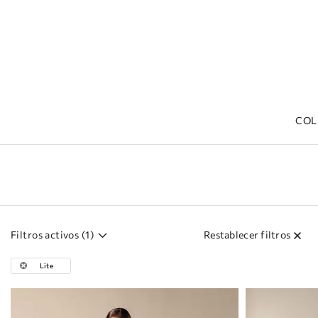
COL
Hogar
Filtros activos (
1
)
Restablecer filtros
Lite
Mostrando
147
productos