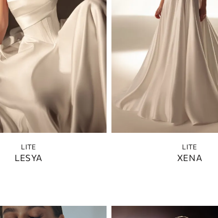
LITE
LITE
LESYA
XENA