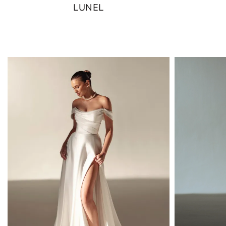
LUNEL
MANGAS
COLOR
CORREAS
ABERTURA
DE LA
FALDA