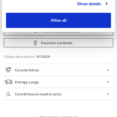
44 EU
46 EU
48 EU
50 EU
Show details
Reservar cita
Allow all
Añadir a la lista de deseos
Encontrar una tienda
Código del producto:
10112829
Características
Entrega y pago
Conviértase en nuestro socio