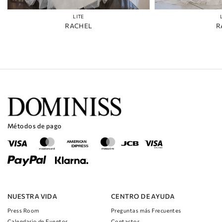
LITE
RACHEL
R
Métodos de pago
NUESTRA VIDA
CENTRO DE AYUDA
Press Room
Preguntas más Frecuentes
Calendario de Eventos
Contactos