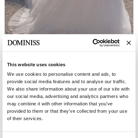
This website uses cookies
Anterior
Siguiente
We use cookies to personalise content and ads, to
LITE
provide social media features and to analyse our traffic.
URBAN
We also share information about your use of our site with
our social media, advertising and analytics partners who
may combine it with other information that you’ve
Tamaño:
Tabla de tallas
provided to them or that they’ve collected from your use
of their services.
Europea:
34 EU
36 EU
38 EU
40 EU
42 EU
Fabricante: