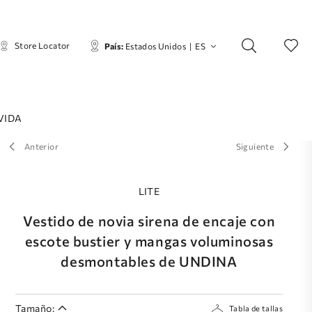
Store Locator
País:
Estados Unidos
|
ES
VIDA
Anterior
Siguiente
LITE
Vestido de novia sirena de encaje con
escote bustier y mangas voluminosas
desmontables de UNDINA
Tamaño:
Tabla de tallas