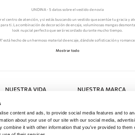
UNDINA - 5 datos sobre el vestido de novia
er el centro de atención, y si estás buscando un vestido que acentúe tu gracia y at
para ti. La combinación de decoración de encaje, voluminosas mangas desmontable
look nupcial perfecto que será recordado durante mucho tiempo.
A" está hecho de un hermoso material de encaje, dándole sofisticación y romance
misterio a la imagen de la novia.
Mostrar todo
ngularidad de este modelo radica en la presencia de mangas desmontables, que 
les voluminosos aportan ligereza y encanto al vestido, permitiéndote además cre
n hermoso escote, enfatizando el busto y añadiendo feminidad a todo el look. El 
NUESTRA VIDA
NUESTRA MARCA
e una silueta sirena que abraza el cuerpo y resalta las curvas femeninas. Esta sil
Press Room
Acerca de DOMINISS
s
do "UNDINA" está fabricado con materiales de alta calidad, asegurando un ajuste p
ise content and ads, to provide social media features and to an
le atención al detalle, dándole una apariencia lujosa y convirtiéndolo en una op
Calendario de Eventos
Asociación
rmation about your use of our site with our social media, advertis
cta para una novia que busca sofisticación, elegancia y singularidad en su look. Al
Tabla de Tallas
 combine it with other information that you’ve provided to them o
a de la celebración de tu boda, dejando una impresión inolvidable en todos los pr
 use of their services.