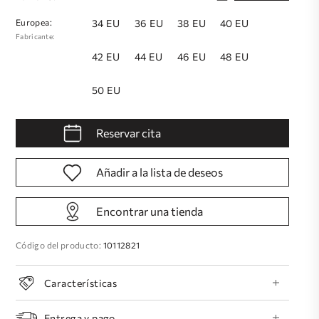
Europea:
34 EU
36 EU
38 EU
40 EU
Fabricante:
42 EU
44 EU
46 EU
48 EU
50 EU
Reservar cita
Añadir a la lista de deseos
Encontrar una tienda
Código del producto:
10112821
Características
Entrega y pago