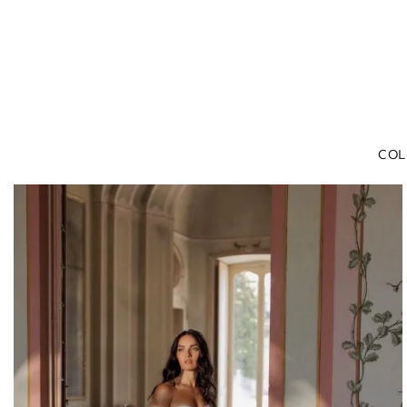
COL
Hogar
Líneas LITE
Vestido de novia sirena de encaje con escote bustier