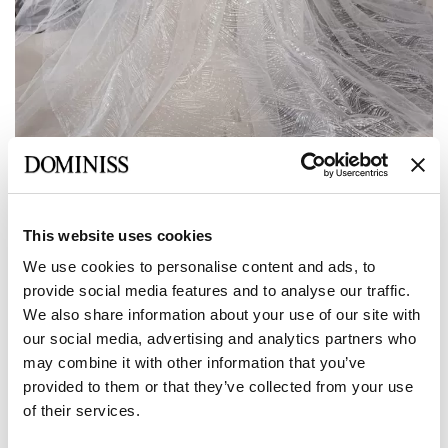
Предыдущее
Следующее
This website uses cookies
LITE
We use cookies to personalise content and ads, to
RICKY Кружевное Свадебное платье из
provide social media features and to analyse our traffic.
Тюли с Пайетками V-Образным
We also share information about your use of our site with
вырезом в A-силуэте
our social media, advertising and analytics partners who
may combine it with other information that you’ve
provided to them or that they’ve collected from your use
Размер:
of their services.
Таблица размеров
Европейский:
34 EU
36 EU
38 EU
40 EU
42 EU