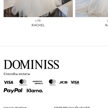
LITE
RACHEL
R
Способы оплаты