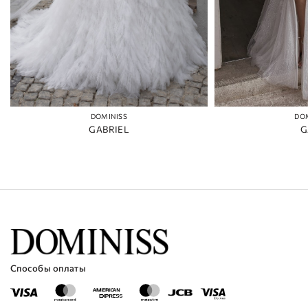
DOMINISS
DO
GABRIEL
G
Способы оплаты