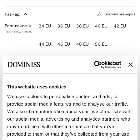
Размер:
Таблица размеров
Европейский:
34 EU
36 EU
38 EU
40 EU
42 EU
Производителя:
44 EU
46 EU
48 EU
50 EU
Записаться на прием
Добавить в список желаний
This website uses cookies
Найти магазин
We use cookies to personalise content and ads, to
provide social media features and to analyse our traffic.
Код товара:
10111936
We also share information about your use of our site with
our social media, advertising and analytics partners who
Характеристики
may combine it with other information that you’ve
provided to them or that they’ve collected from your use