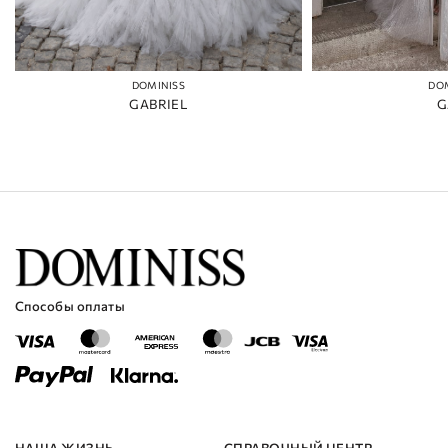
DOMINISS
DO
GABRIEL
G
Способы оплаты