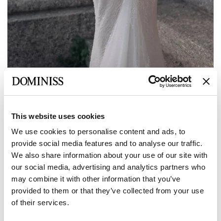
Предыдущее
Следующее
This website uses cookies
DOMINISS
We use cookies to personalise content and ads, to
HELGA Прямое Свадебное платье с
provide social media features and to analyse our traffic.
вышивкой Бисером и Длинными
We also share information about your use of our site with
рукавами силуэта Рыбка
our social media, advertising and analytics partners who
may combine it with other information that you’ve
provided to them or that they’ve collected from your use
Размер:
of their services.
Таблица размеров
Европейский:
34 EU
36 EU
38 EU
40 EU
42 EU