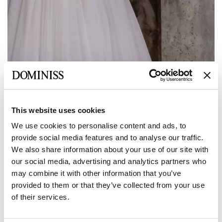
Предыдущее
Следующее
This website uses cookies
DOMINISS
We use cookies to personalise content and ads, to
provide social media features and to analyse our traffic.
Пышное Свадебное платье HAITY из
We also share information about your use of our site with
тюли с расшивкой в A-силуэте
our social media, advertising and analytics partners who
may combine it with other information that you’ve
provided to them or that they’ve collected from your use
Размер:
Таблица размеров
of their services.
Европейский:
34 EU
36 EU
38 EU
40 EU
42 EU
Производителя: