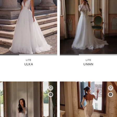
LITE
LITE
ULKA
UMAN