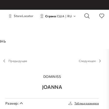
Store Locator
Страна:
США
|
RU
ЗНЬ
Предыдущее
Следующее
DOMINISS
JOANNA
Размер:
Таблица размеров