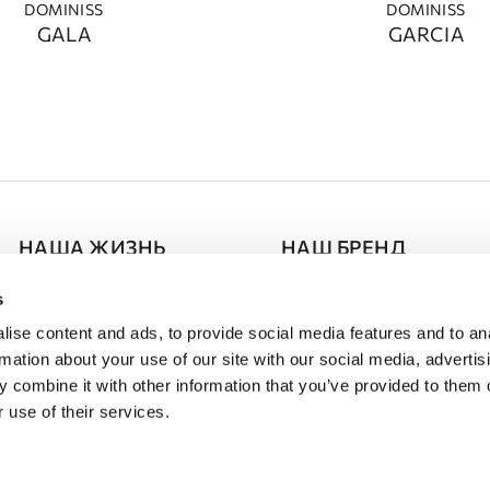
DOMINISS
DOMINISS
GALA
GARCIA
НАША ЖИЗНЬ
НАШ БРЕНД
Press Room
О DOMINISS
s
ise content and ads, to provide social media features and to an
Расписание Cобытий
Партнерство
rmation about your use of our site with our social media, advertis
Таблица размеров
 combine it with other information that you’ve provided to them o
 use of their services.
 2026 | Все права защищены
Политика конфиденц