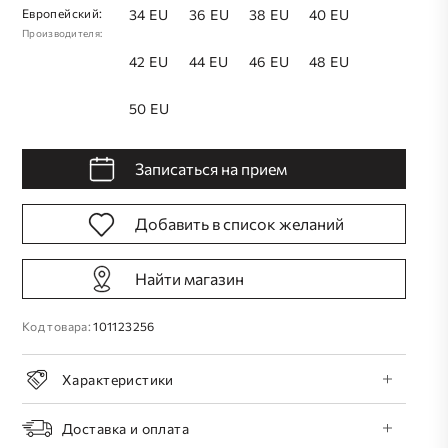
Европейский:
34 EU
36 EU
38 EU
40 EU
Производителя:
42 EU
44 EU
46 EU
48 EU
50 EU
Записаться на прием
Добавить в список желаний
Найти магазин
Код товара:
101123256
Характеристики
Доставка и оплата