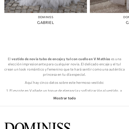
DOMINISS
DO
GABRIEL
G
El
vestido de novia tubo de encaje y tul con cuello en V Mathias
es una
elección impresionante para cualquier novia. El delicado encaje y el tul
crean un look romántico y femenino que te hará sentir como una auténtica
princesa en tu día especial.
Aquí hay cinco datos sobre este hermoso vestido:
El escote en V añade un toque de elegancia y sofisticación al vestido, a
la vez que favorece el escote y la clavícula.
Mostrar todo
La silueta de corte A es universalmente favorecedora y crea una
hermosa forma de reloj de arena, acentuando tus curvas en todos los
lugares correctos.
El estilo tubo del vestido es perfecto para las novias que desean una
apariencia más ajustada, al mismo tiempo que permite facilidad de
movimiento y comodidad.