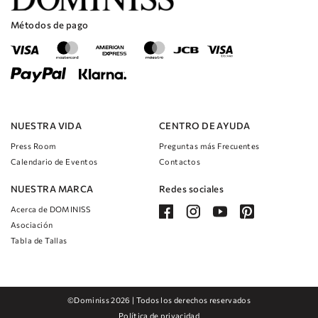
Los intrincados detalles de encaje en el corpiño y la falda añaden un
Métodos de pago
toque de encanto vintage y elegancia atemporal al vestido.
La suave superposición de tul en la falda crea un efecto etéreo y de
ensueño que te hará sentir como si estuvieras flotando hacia el altar.
En general, el vestido de novia de corte A de tul y encaje con cuello en V
Mathias es una hermosa elección para cualquier novia que quiera sentirse
como una verdadera princesa el día de su boda.
NUESTRA VIDA
CENTRO DE AYUDA
Press Room
Preguntas más Frecuentes
Calendario de Eventos
Contactos
NUESTRA MARCA
Redes sociales
Acerca de DOMINISS
Asociación
Tabla de Tallas
©Dominiss 2026 | Todos los derechos reservados
Política de privacidad