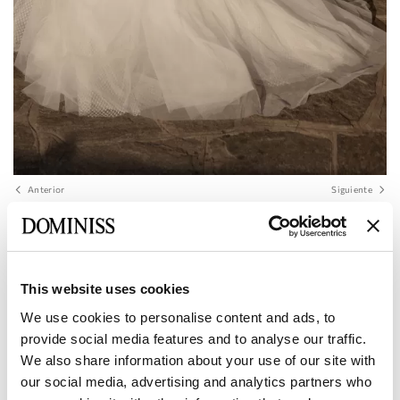
Anterior
Siguiente
DOMINISS
Vestido de novia evasé de tul y encaje
con cuello en V MATHIAS
This website uses cookies
We use cookies to personalise content and ads, to
provide social media features and to analyse our traffic.
Tamaño:
Tabla de tallas
We also share information about your use of our site with
Europea:
34 EU
36 EU
38 EU
40 EU
42 EU
our social media, advertising and analytics partners who
Fabricante: