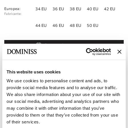
Europea:
34 EU
36 EU
38 EU
40 EU
42 EU
Fabricante:
44 EU
46 EU
48 EU
50 EU
Reservar cita
Añadir a la lista de deseos
Encontrar una tienda
This website uses cookies
We use cookies to personalise content and ads, to
Código del producto:
101123265
provide social media features and to analyse our traffic.
We also share information about your use of our site with
Características
our social media, advertising and analytics partners who
may combine it with other information that you’ve
Entrega y pago
provided to them or that they’ve collected from your use
of their services.
Conviértase en nuestro socio