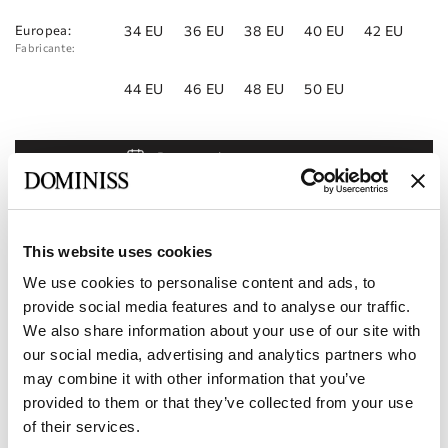
Europea:
34 EU
36 EU
38 EU
40 EU
42 EU
Fabricante:
44 EU
46 EU
48 EU
50 EU
Reservar cita
Añadir a la lista de deseos
Encontrar una tienda
This website uses cookies
We use cookies to personalise content and ads, to
Código del producto:
10111682
provide social media features and to analyse our traffic.
We also share information about your use of our site with
Características
our social media, advertising and analytics partners who
may combine it with other information that you’ve
Entrega y pago
provided to them or that they’ve collected from your use
of their services.
Conviértase en nuestro socio