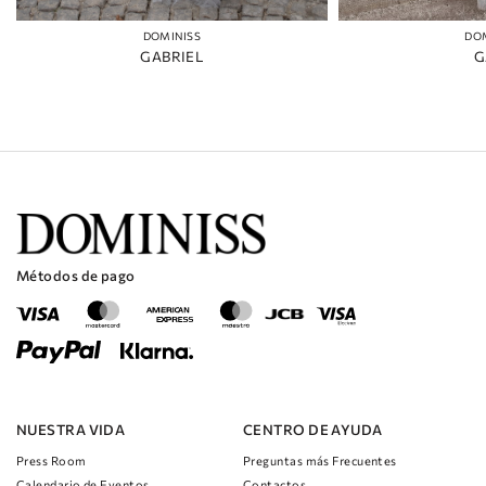
DOMINISS
DO
GABRIEL
G
Métodos de pago
NUESTRA VIDA
CENTRO DE AYUDA
Press Room
Preguntas más Frecuentes
Calendario de Eventos
Contactos