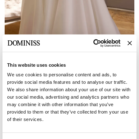
This website uses cookies
Anterior
Siguiente
We use cookies to personalise content and ads, to
DOMINISS
provide social media features and to analyse our traffic.
JACOLLA
We also share information about your use of our site with
our social media, advertising and analytics partners who
may combine it with other information that you’ve
Tamaño:
Tabla de tallas
provided to them or that they’ve collected from your use
of their services.
Europea:
34 EU
36 EU
38 EU
40 EU
42 EU
Fabricante: