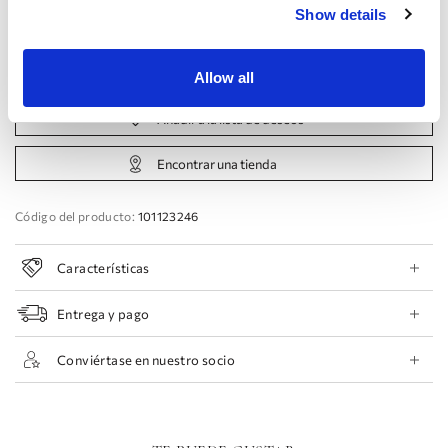
44 EU
46 EU
48 EU
50 EU
Show details
Reservar cita
Allow all
Añadir a la lista de deseos
Encontrar una tienda
Código del producto:
101123246
Características
Entrega y pago
Conviértase en nuestro socio