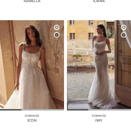
ISABELLA
ILIANA
DOMINISS
DOMINISS
ICON
IWY