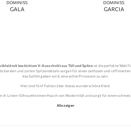
DOMINISS
DOMINISS
GALA
GARCIA
tkleid mit besticktem V-Ausschnitt aus Tüll und Spitze
ist die perfekte Wahl f
tickereien und zarten Spitzendetails sorgen für einen zeitlosen und raffinierte
das Gefühl geben wird, eine echte Prinzessin zu sein.
Hier sind fünf Fakten über dieses wunderschöne Kleid:
hen A-Linien-Silhouette einen Hauch von Modernität und sorgt für einen schmei
Alle zeigen
und leicht, sodass das Kleid den ganzen Tag über angenehm zu tragen ist.
ndetails werden von erfahrenen Kunsthandwerkern handgefertigt und stellen sic
hleppe, der beim Gang zum Altar einen dramatischen und romantischen Effekt e