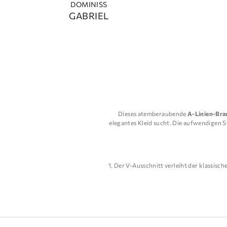
DOMINISS
GABRIEL
Dieses atemberaubende
A-Linien-Brau
elegantes Kleid sucht. Die aufwendigen S
Der V-Ausschnitt verleiht der klassisc
jedem Körpertyp passt.
Die Tüll- und Spitzenstoffe sind weich 
Die aufwendigen Stickereien und Spitze
höchster Qualität ist.
Das Kleid hat einen weiten Rock mit Sc