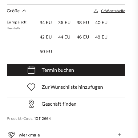
Größe:
Größentabelle
Europäisch:
34 EU
36 EU
38 EU
40 EU
Hersteller:
42 EU
44 EU
46 EU
48 EU
50 EU
Termin buchen
Zur Wunschliste hinzufügen
Geschäft finden
Produkt-Code:
10112664
Merkmale