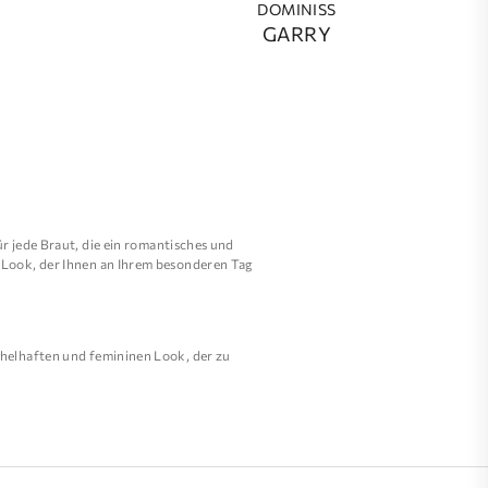
DOMINISS
GARRY
ür jede Braut, die ein romantisches und
n Look, der Ihnen an Ihrem besonderen Tag
chelhaften und femininen Look, der zu
her, dass jedes Kleid einzigartig und von
rzeugt.