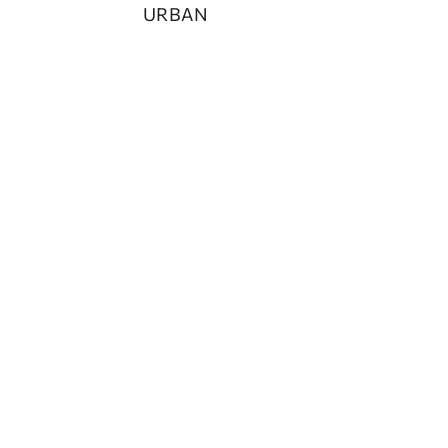
URBAN
РУКАВА
СЪЕМНАЯ
ЮБКА
ЦВЕТ
БРЕТЕЛИ
СПИНА
КОРСЕТ
ВЫРЕЗ