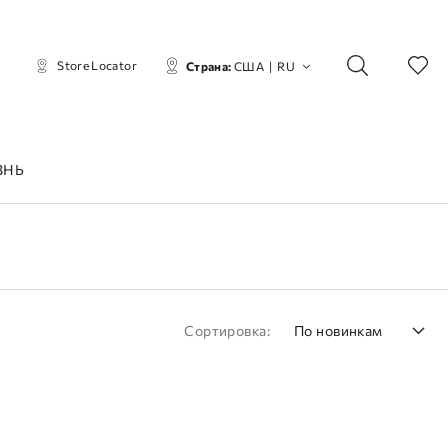
Store Locator
Страна:
США
|
RU
ЗНЬ
Сортировка:
По новинкам