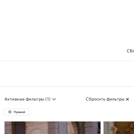
СВ
Главная
Линии LITE
Активные фильтры (
1
)
Сбросить фильтры
Прямой
Показано
2 товара