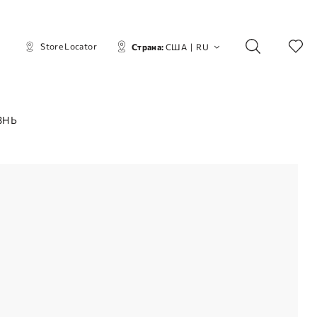
Store Locator
Страна:
США
|
RU
ЗНЬ