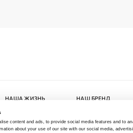
НАША ЖИЗНЬ
НАШ БРЕНД
Press Room
О DOMINISS
s
ise content and ads, to provide social media features and to an
Расписание Cобытий
Партнерство
rmation about your use of our site with our social media, advertis
Таблица размеров