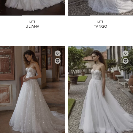
MANGAS
FALDA
DESMONTABLE
LITE
LITE
ULIANA
TANGO
COLOR
CORREAS
ATRÁS
CORSÉ
SEPARAR