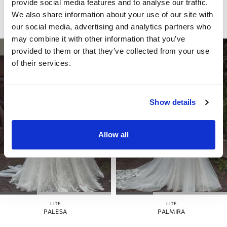
provide social media features and to analyse our traffic.
ROYAL
RUTH
We also share information about your use of our site with
our social media, advertising and analytics partners who
may combine it with other information that you’ve
provided to them or that they’ve collected from your use
of their services.
Show details
Allow all
LITE
LITE
PALESA
PALMIRA