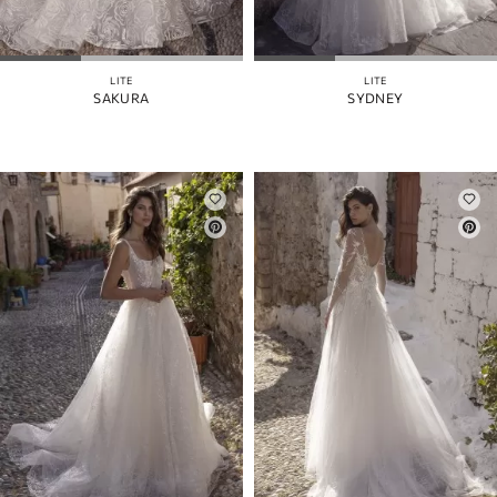
MANGAS
FALDA
DESMONTABLE
LITE
LITE
SAKURA
SYDNEY
COLOR
CORREAS
ATRÁS
CORSÉ
SEPARAR