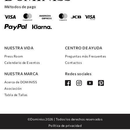
Métodos de pago
NUESTRA VIDA
CENTRO DE AYUDA
Press Room
Preguntas más Frecuentes
Calendario de Eventos
Contactos
NUESTRA MARCA
Redes sociales
Acerca de DOMINISS
Asociación
Tabla de Tallas
rando
9
uctos
©Dominiss 2026 | Todos los derechos reservados
Restablecer todo
Política de privacidad