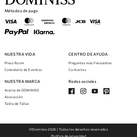
El vestido está confeccionado con materiales de alta calidad, lo que
garantiza que se verá y se sentirá increíble durante todo el día de la
Métodos de pago
boda.
Ya sea que la novia celebre una boda tradicional en la iglesia o una
ceremonia moderna al aire libre, este vestido es lo suficientemente
versátil como para adaptarse a cualquier tema o estilo de boda.
NUESTRA VIDA
CENTRO DE AYUDA
Press Room
Preguntas más Frecuentes
Calendario de Eventos
Contactos
NUESTRA MARCA
Redes sociales
Acerca de DOMINISS
Asociación
Tabla de Tallas
©Dominiss 2026 | Todos los derechos reservados
Política de privacidad