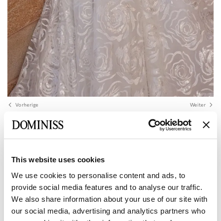
Vorherige
Weiter
LITE
SAKURA Brautkleid in A-Linie mit Spitze
und V-Ausschnitt
This website uses cookies
We use cookies to personalise content and ads, to
provide social media features and to analyse our traffic.
Größe:
Größentabelle
We also share information about your use of our site with
Europäisch:
34 EU
36 EU
38 EU
40 EU
42 EU
our social media, advertising and analytics partners who
Hersteller: