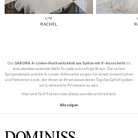
LITE
RACHEL
R
Das
SAKURA A-Linien-Hochzeitskleid aus Spitze mit V-Ausschnitt
ist
eine atemberaubende Wahl für jede zukünftige Braut. Die zarten
Spitzendetails und die A-Linien-Silhouette sorgen für einen romantischen
und femininen Look, der Ihnen an Ihrem besonderen Tag das Gefühl geben
wird, eine echte Prinzessin zu sein.
Hier sind fünf Fakten über dieses wunderschöne Kleid:
Der V-Ausschnitt verleiht dem Gesamtdesign einen Hauch von Eleganz
Alle zeigen
und Raffinesse.
Die A-Linien-Silhouette ist universell schmeichelhaft und betont Ihre
Kurven an den richtigen Stellen.
Die aufwendigen Spitzendetails an Oberteil und Rock verleihen dem
Kleid einen Hauch von Vintage-Charme.