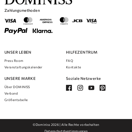
Das Kleid besteht aus hochwertigen Materialien, die angenehm zu
tragen sind und Ihnen den ganzen Tag über ein sicheres Gefühl geben.
Zahlungsmethoden
Das Spitzen-Brautkleid SAKURA in A-Linie mit V-Ausschnitt eignet
sich perfekt für Hochzeiten im Innen- und Außenbereich und ist somit
eine vielseitige Wahl für jede Braut.
UNSER LEBEN
HILFEZENTRUM
Press Room
FAQ
Veranstaltungskalender
Kontakte
UNSERE MARKE
Soziale Netzwerke
Über DOMINISS
Verband
Größentabelle
©Dominiss 2026 | Alle Rechte vorbehalten
Datenschutzbestimmungen