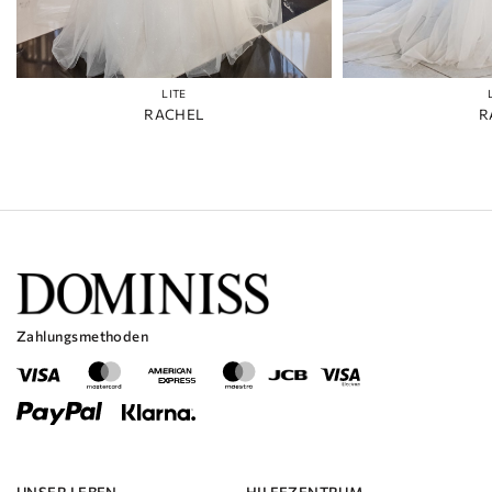
LITE
RACHEL
R
Zahlungsmethoden