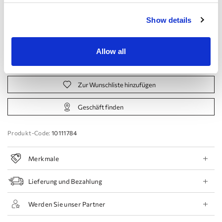
Hersteller:
Show details
44 EU
46 EU
48 EU
50 EU
Allow all
Termin buchen
Zur Wunschliste hinzufügen
Geschäft finden
Produkt-Code:
10111784
Merkmale
Lieferung und Bezahlung
Werden Sie unser Partner