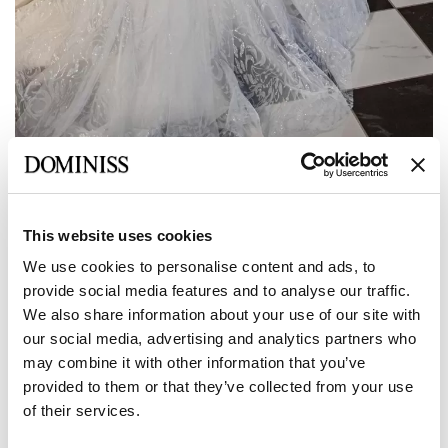
Vorherige
Weiter
This website uses cookies
LITE
We use cookies to personalise content and ads, to
ROXANA A-Linien-Brautkleid mit
provide social media features and to analyse our traffic.
bestickter Paillettenspitze und V-
We also share information about your use of our site with
Ausschnitt
our social media, advertising and analytics partners who
may combine it with other information that you’ve
provided to them or that they’ve collected from your use
Größe:
of their services.
Größentabelle
Europäisch:
34 EU
36 EU
38 EU
40 EU
42 EU